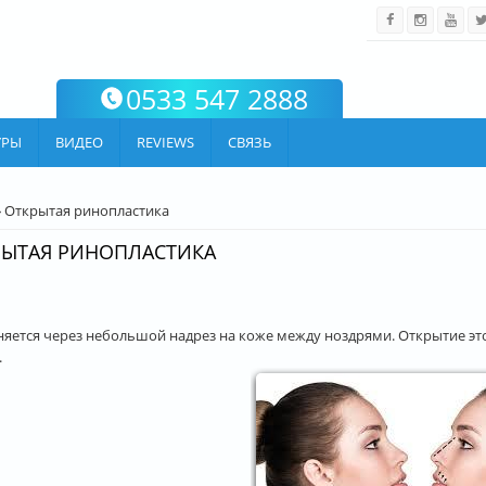
0533 547 2888
УРЫ
ВИДЕО
REVIEWS
СВЯЗЬ
ARE HERE
 Открытая ринопластика
РЫТАЯ РИНОПЛАСТИКА
яется через небольшой надрез на коже между ноздрями. Открытие это
.