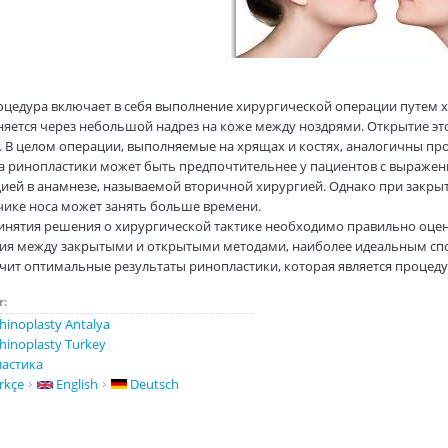
оцедура включает в себя выполнение хирургической операции путем х
яется через небольшой надрез на коже между ноздрями. Открытие это
. В целом операции, выполняемые на хрящах и костях, аналогичны 
а ринопластики может быть предпочтительнее у пациентов с выражен
ией в анамнезе, называемой вторичной хирургией. Однако при закрыт
чике носа может занять больше времени.
инятия решения о хирургической тактике необходимо правильно оцен
ия между закрытыми и открытыми методами, наиболее идеальным спо
чит оптимальные результаты ринопластики, которая является процеду
r:
hinoplasty Antalya
hinoplasty Turkey
астика
rkçe
English
Deutsch