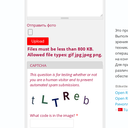
Отправить фото
Это пр
Выполн
зрения
техник
Files must be less than
800 KB
.
операц
Allowed file types:
gif jpg jpeg png
.
на кон
Для пр
CAPTCHA
различ
This question is for testing whether or not
обеспе
you are a human visitor and to prevent
automated spam submissions.
Etiketle
Open R
Open R
Ринопл
Tü
What code is in the image?
*