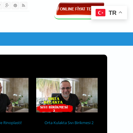
TR
le Rinoplasti!
Orta Kulakta Sıvı Birikmesi 2