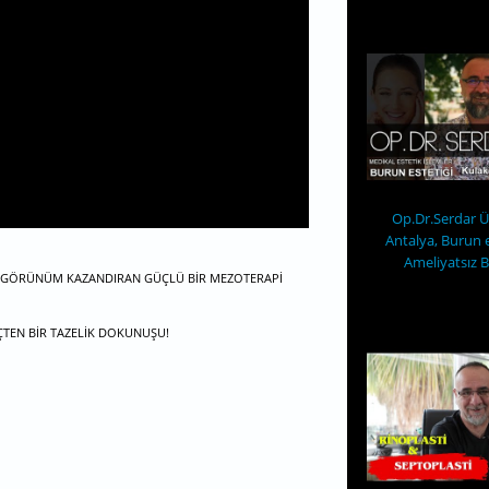
Op.Dr.Serdar Ün
Antalya, Burun es
Ameliyatsız B
L BIR GÖRÜNÜM KAZANDIRAN GÜÇLÜ BIR MEZOTERAPI
 IÇTEN BIR TAZELIK DOKUNUŞU!