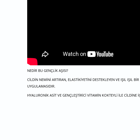
NEDIR BU GENÇLIK AŞISI?
CILDIN NEMINI ARTIRAN, ELASTIKIYETINI DESTEKLEYEN VE IŞIL IŞI
UYGULAMASIDIR.
HYALURONIK ASIT VE GENÇLEŞTIRICI VITAMIN KOKTEYLI ILE CILDINE