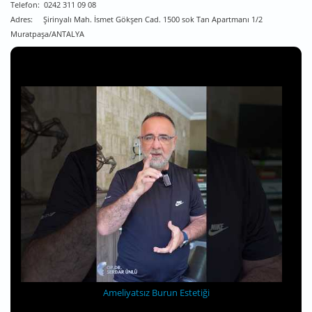
Telefon: 0242 311 09 08
Adres: Şirinyalı Mah. İsmet Gökşen Cad. 1500 sok Tan Apartmanı 1/2
Muratpaşa/ANTALYA
Ameliyatsız Burun Estetiği