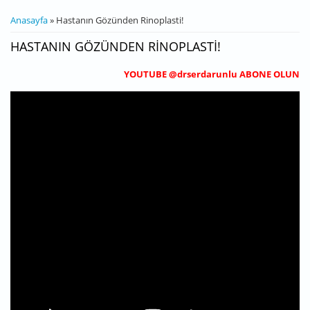
BURADASINIZ
Anasayfa
» Hastanın Gözünden Rinoplasti!
HASTANIN GÖZÜNDEN RINOPLASTI!
YOUTUBE @drserdarunlu ABONE OLUN