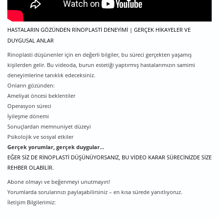
HASTALARIN GÖZÜNDEN RINOPLASTI DENEYIMI | GERÇEK HIKAYELER VE
DUYGUSAL ANLAR
Rinoplasti düşünenler için en değerli bilgiler, bu süreci gerçekten yaşamış
kişilerden gelir. Bu videoda, burun estetiği yaptırmış hastalarımızın samimi
deneyimlerine tanıklık edeceksiniz.
Onların gözünden:
Ameliyat öncesi beklentiler
Operasyon süreci
İyileşme dönemi
Sonuçlardan memnuniyet düzeyi
Psikolojik ve sosyal etkiler
Gerçek yorumlar, gerçek duy
gular...
EĞER SIZ DE RINOPLASTI DÜŞÜNÜYORSANIZ, BU VIDEO KARAR SÜRECINIZDE SIZE
REHBER OLABILIR.
Abone olmayı ve beğenmeyi unutmayın!
Yorumlarda sorularınızı paylaşabilirsiniz – en kısa sürede yanıtlıyoruz.
İletişim Bilgilerimiz: