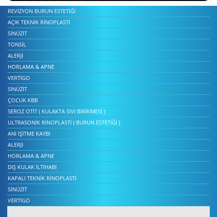
REVIZYON BURUN ESTETIĞI
AÇIK TEKNIK RINOPLASTI
SINÜZIT
TONSIL
ALERJI
HORLAMA & APNE
VERTIGO
SINÜZIT
ÇOCUK KBB
SEROZ OTIT ( KULAKTA SIVI BIRIKMESI )
ULTRASONIK RINOPLASTI ( BURUN ESTETIĞI )
ANI İŞITME KAYBI
ALERJI
HORLAMA & APNE
DIŞ KULAK İLTIHABI
KAPALI TEKNIK RINOPLASTI
SINÜZIT
VERTIGO