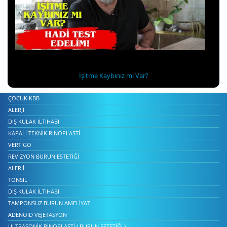
İşitme Kaybınız mı Var?
ÇOCUK KBB
ALERJI
DIŞ KULAK İLTIHABI
KAPALI TEKNIK RINOPLASTI
VERTIGO
REVIZYON BURUN ESTETIĞI
ALERJI
TONSIL
DIŞ KULAK İLTIHABI
TAMPONSUZ BURUN AMELIYATI
ADENOID VEJETASYON
ULTRASONIK RINOPLASTI ( BURUN ESTETIĞI )