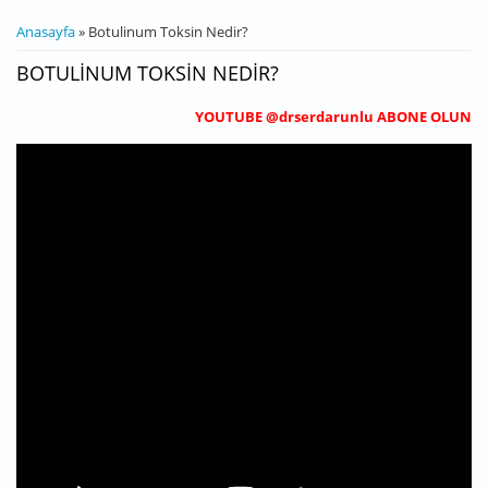
BURADASINIZ
Anasayfa
» Botulinum Toksin Nedir?
BOTULINUM TOKSIN NEDIR?
YOUTUBE @drserdarunlu ABONE OLUN