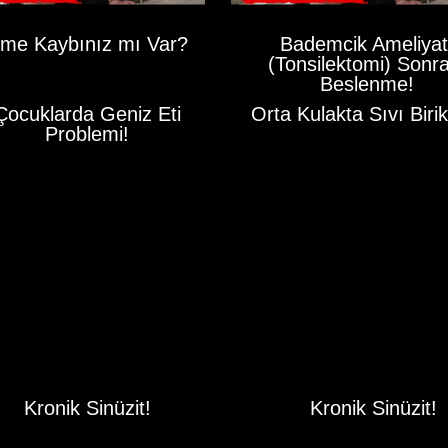
̧itme Kaybınız mı Var?
Bademcik Ameliyat
(Tonsilektomi) Sonr
Beslenme!
Çocuklarda Geniz Eti
Orta Kulakta Sıvı Biri
Problemi!
Kronik Sinüzit!
Kronik Sinüzit!