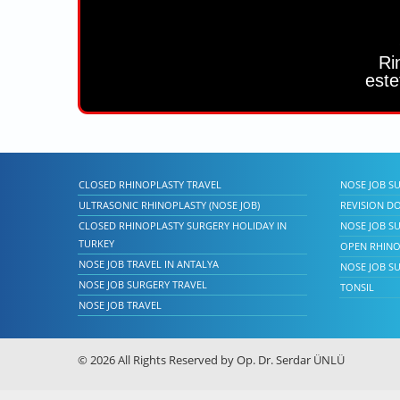
Ri
este
CLOSED RHINOPLASTY TRAVEL
NOSE JOB S
ULTRASONIC RHINOPLASTY (NOSE JOB)
REVISION DO
CLOSED RHINOPLASTY SURGERY HOLIDAY IN
NOSE JOB SU
TURKEY
OPEN RHINO
NOSE JOB TRAVEL IN ANTALYA
NOSE JOB S
NOSE JOB SURGERY TRAVEL
TONSIL
NOSE JOB TRAVEL
© 2026 All Rights Reserved by Op. Dr. Serdar ÜNLÜ