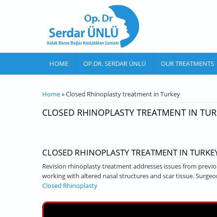
Skip to main content
HOME
OP.DR. SERDAR ÜNLÜ
OUR TREATMENTS
YOU ARE HERE
Home
» Closed Rhinoplasty treatment in Turkey
CLOSED RHINOPLASTY TREATMENT IN TUR
CLOSED RHINOPLASTY TREATMENT IN TURKE
Revision rhinoplasty treatment addresses issues from previous
working with altered nasal structures and scar tissue. Surgeon
Closed Rhinoplasty