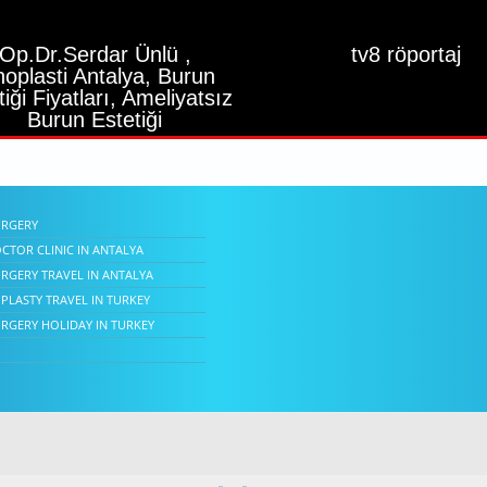
Op.Dr.Serdar Ünlü ,
tv8 röportaj
noplasti Antalya, Burun
tiği Fiyatları, Ameliyatsız
Burun Estetiği
URGERY
CTOR CLINIC IN ANTALYA
RGERY TRAVEL IN ANTALYA
PLASTY TRAVEL IN TURKEY
URGERY HOLIDAY IN TURKEY