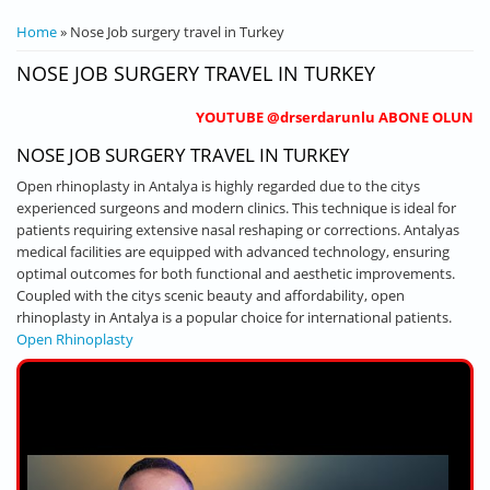
YOU ARE HERE
Home
» Nose Job surgery travel in Turkey
NOSE JOB SURGERY TRAVEL IN TURKEY
YOUTUBE @drserdarunlu ABONE OLUN
NOSE JOB SURGERY TRAVEL IN TURKEY
Open rhinoplasty in Antalya is highly regarded due to the citys
experienced surgeons and modern clinics. This technique is ideal for
patients requiring extensive nasal reshaping or corrections. Antalyas
medical facilities are equipped with advanced technology, ensuring
optimal outcomes for both functional and aesthetic improvements.
Coupled with the citys scenic beauty and affordability, open
rhinoplasty in Antalya is a popular choice for international patients.
Open Rhinoplasty