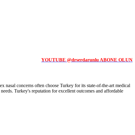
YOUTUBE @drserdarunlu ABONE OLUN
ex nasal concerns often choose Turkey for its state-of-the-art medical
ic needs. Turkey's reputation for excellent outcomes and affordable