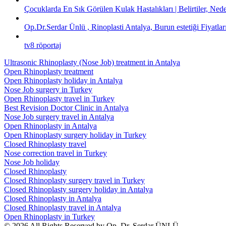
Çocuklarda En Sık Görülen Kulak Hastalıkları | Belirtiler, Ned
Op.Dr.Serdar Ünlü , Rinoplasti Antalya, Burun estetiği Fiyatlar
tv8 röportaj
Ultrasonic Rhinoplasty (Nose Job) treatment in Antalya
Open Rhinoplasty treatment
Open Rhinoplasty holiday in Antalya
Nose Job surgery in Turkey
Open Rhinoplasty travel in Turkey
Best Revision Doctor Clinic in Antalya
Nose Job surgery travel in Antalya
Open Rhinoplasty in Antalya
Open Rhinoplasty surgery holiday in Turkey
Closed Rhinoplasty travel
Nose correction travel in Turkey
Nose Job holiday
Closed Rhinoplasty
Closed Rhinoplasty surgery travel in Turkey
Closed Rhinoplasty surgery holiday in Antalya
Closed Rhinoplasty in Antalya
Closed Rhinoplasty travel in Antalya
Open Rhinoplasty in Turkey
© 2026 All Rights Reserved by Op. Dr. Serdar ÜNLÜ