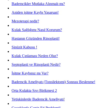
Bademcikler Mutlaka Alınmalı mı?
Aniden işitme Kaybı Yaşarsan!
Mezoterapi nedir?
Kulak Sağlığımı Nasıl Korurum?
Hastanın Gözünden Rinoplasti!
Sinüzit Kabusu !
Kulak Çınlaması Neden Olur?
Septoplasti ve Rinoplasti Nedir?
İşitme Kaybınız mı Var?
Bademcik Ameliyatı (Tonsilektomi) Sonrası Beslenme!
Orta Kulakta Sıvı Birikmesi 2
Yetişkinlerde Bademcik Ameliyatı!
Çocuklarda Geniz Eti Problemi!