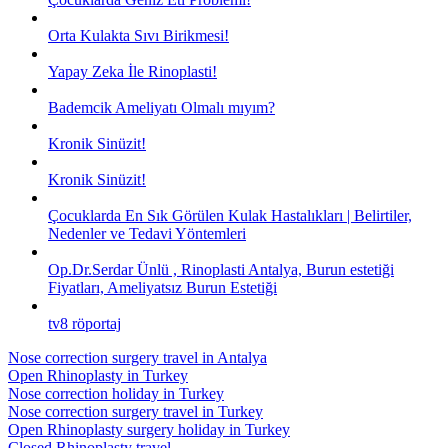
Orta Kulakta Sıvı Birikmesi!
Yapay Zeka İle Rinoplasti!
Bademcik Ameliyatı Olmalı mıyım?
Kronik Sinüzit!
Kronik Sinüzit!
Çocuklarda En Sık Görülen Kulak Hastalıkları | Belirtiler,
Nedenler ve Tedavi Yöntemleri
Op.Dr.Serdar Ünlü , Rinoplasti Antalya, Burun estetiği
Fiyatları, Ameliyatsız Burun Estetiği
tv8 röportaj
Nose correction surgery travel in Antalya
Open Rhinoplasty in Turkey
Nose correction holiday in Turkey
Nose correction surgery travel in Turkey
Open Rhinoplasty surgery holiday in Turkey
Closed Rhinoplasty travel